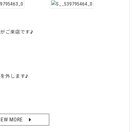
がご来店です♪
を外します♪
☆
IEW MORE