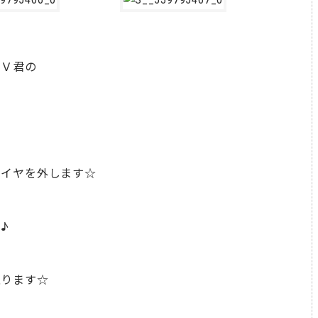
ＨＶ君の
タイヤを外します☆
♪
取ります☆