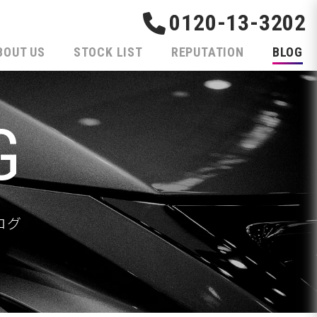
0120-13-3202
BOUT US
STOCK LIST
REPUTATION
BLOG
G
ログ