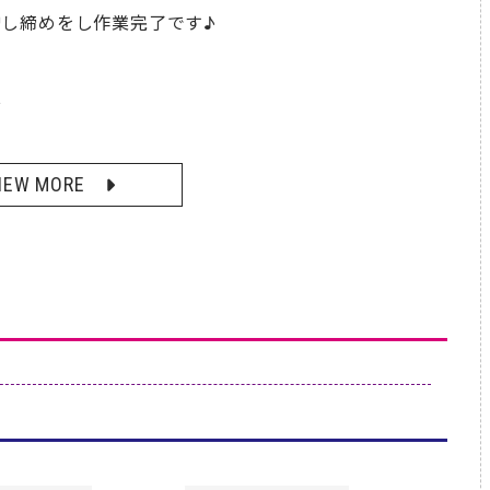
し締めをし作業完了です♪
☆
IEW MORE