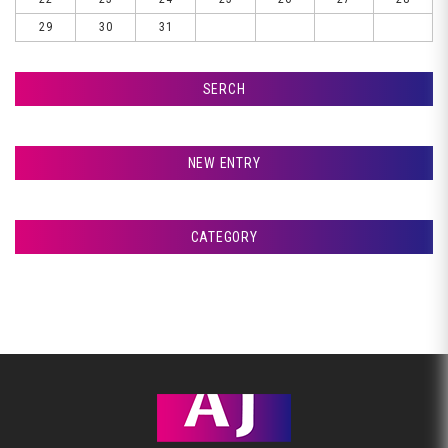
29
30
31
SERCH
検索
NEW ENTRY
室蘭市Ｇ様ランクル、錆取りです♪
CATEGORY
札幌市Ｔ様ランクル、コーティングです♪
アフタージャパンからのお知らせ
札幌市Ｔ様ランクル、磨きです♪
整備・交換作業
札幌市Ｔ様ランクル、美装開始です♪
美装
室蘭市Ｇ様ランクル、作業開始です♪
板金