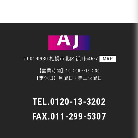
整備・交換作業
札幌市Ｔ様ランクル、美装開始です♪
美装
室蘭市Ｇ様ランクル、作業開始です♪
板金
〒001-0930 札幌市北区新川646-7
MAP
【営業時間】10：00～18：30
【定休日】月曜日・第二火曜日
TEL.
0120-13-3202
FAX.011-299-5307