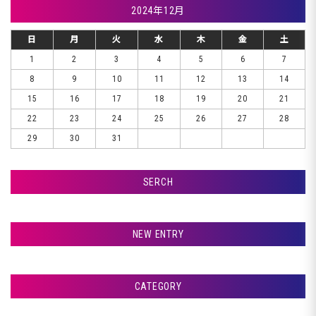
2024年12月
日
月
火
水
木
金
土
1
2
3
4
5
6
7
8
9
10
11
12
13
14
15
16
17
18
19
20
21
22
23
24
25
26
27
28
29
30
31
SERCH
検索
NEW ENTRY
室蘭市Ｇ様ランクル、錆取りです♪
CATEGORY
札幌市Ｔ様ランクル、コーティングです♪
アフタージャパンからのお知らせ
札幌市Ｔ様ランクル、磨きです♪