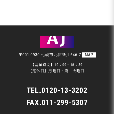
アフタージャパンからのお知らせ
札幌市Ｗ様、エンジンオイル交換です♪
整備・交換作業
室蘭市Ｇ様ランクル、封印取り付けです♪
美装
札幌市Ｗ様、ピットＩＮです♪
板金
〒001-0930 札幌市北区新川646-7
MAP
【営業時間】10：00～18：30
【定休日】月曜日・第二火曜日
TEL.
0120-13-3202
FAX.011-299-5307