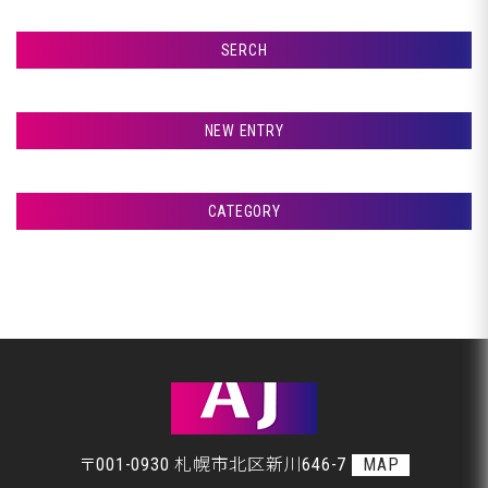
SERCH
検索
NEW ENTRY
室蘭市Ｇ様ランクル、リア板金完了です♪
CATEGORY
室蘭市Ｇ様ランクル、仕上げ磨き完了です♪
アフタージャパンからのお知らせ
室蘭市Ｇ様ランクル、仕上げ磨き開始です♪
整備・交換作業
札幌市Ｍ様、ご来店です♪
美装
室蘭市Ｇ様ランクル、塗装完了です♪
板金
〒001-0930 札幌市北区新川646-7
MAP