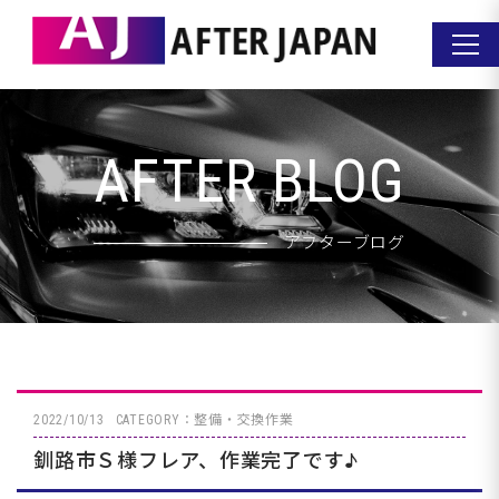
AFTER BLOG
アフターブログ
2022/10/13
CATEGORY：整備・交換作業
釧路市Ｓ様フレア、作業完了です♪