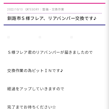
2022/10/13
CATEGORY：整備・交換作業
釧路市Ｓ様フレア、リアバンパー交換です♪
Ｓ様フレア君のリアバンパーが届きましたので
交換作業の為ピットＩＮです♪
経過をアップしていきますので
完了までお待ちください☆