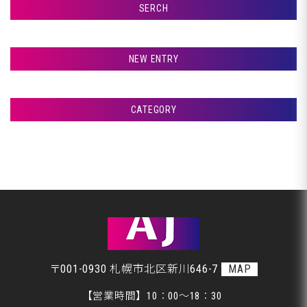
SERCH
検索
NEW ENTRY
☆☆☆ おはようございます ☆☆☆
CATEGORY
千歳市Ｋ様、車検です♪
アフタージャパンからのお知らせ
札幌市Ｗ様、エンジンオイル交換です♪
整備・交換作業
室蘭市Ｇ様ランクル、封印取り付けです♪
美装
札幌市Ｗ様、ピットＩＮです♪
板金
〒001-0930 札幌市北区新川646-7
MAP
【営業時間】10：00～18：30