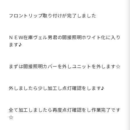
フロントリップ取り付けが完了しました
ＮＥＷ在庫ヴェル男君の間接照明ホワイト化に入り
ます♪
まずは間接照明カバーを外しユニットを外します☆
外しましたら少し加工し点灯確認をします♪
全て加工しましたら再度点灯確認をし作業完了です
☆