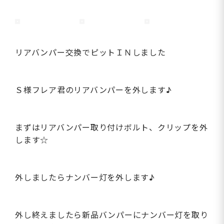
リアバンパー交換でピットＩＮしました
Ｓ様フレア君のリアバンパーを外します♪
まずはリアバンパー取り付けボルト、クリップを外
します☆
外しましたらナンバー灯を外します♪
外し終えましたら新品バンパーにナンバー灯を取り