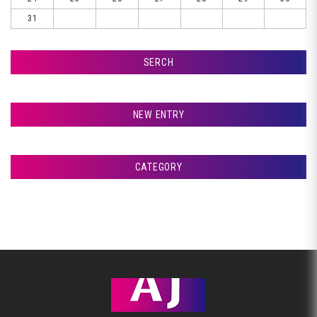
31
SERCH
検索
NEW ENTRY
室蘭市Ｇ様ランクル、サフェーサー塗装です♪
CATEGORY
室蘭市Ｇ様ランクル、パテ入れです♪
アフタージャパンからのお知らせ
室蘭市Ｇ様ランクル、クリア塗装です♪
整備・交換作業
室蘭市Ｇ様ランクル、裏面塗装です♪
美装
室蘭市Ｇ様ランクル、錆取り完了です♪
板金