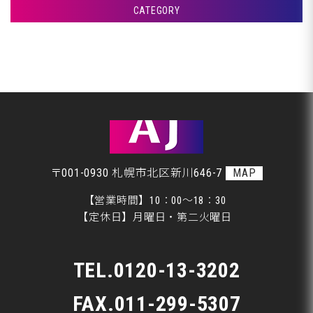
CATEGORY
室蘭市Ｇ様ランクル、サフェーサー塗装です♪
アフタージャパンからのお知らせ
室蘭市Ｇ様ランクル、パテ入れです♪
整備・交換作業
室蘭市Ｇ様ランクル、クリア塗装です♪
美装
室蘭市Ｇ様ランクル、裏面塗装です♪
板金
〒001-0930 札幌市北区新川646-7
MAP
【営業時間】10：00～18：30
【定休日】月曜日・第二火曜日
TEL.
0120-13-3202
FAX.011-299-5307