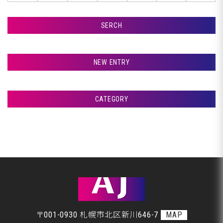
SERCH
検索
NEW ENTRY
室蘭市Ｇ様ランクル、リア板金完了です♪
CATEGORY
室蘭市Ｇ様ランクル、仕上げ磨き完了です♪
アフタージャパンからのお知らせ
室蘭市Ｇ様ランクル、仕上げ磨き開始です♪
整備・交換作業
札幌市Ｍ様、ご来店です♪
美装
室蘭市Ｇ様ランクル、塗装完了です♪
板金
〒001-0930 札幌市北区新川646-7
MAP