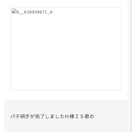
パテ研ぎが完了しましたＨ様ＩＳ君の