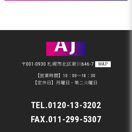
アフタージャパンからのお知らせ
室蘭市Ｇ様ランクル、仕上げ磨き完了です♪
整備・交換作業
室蘭市Ｇ様ランクル、仕上げ磨き開始です♪
美装
札幌市Ｍ様、ご来店です♪
板金
〒001-0930 札幌市北区新川646-7
MAP
【営業時間】10：00～18：30
【定休日】月曜日・第二火曜日
TEL.
0120-13-3202
FAX.011-299-5307