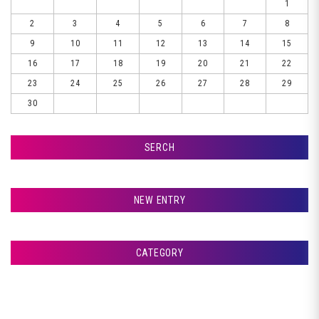
1
2
3
4
5
6
7
8
9
10
11
12
13
14
15
16
17
18
19
20
21
22
23
24
25
26
27
28
29
30
SERCH
検索
NEW ENTRY
室蘭市Ｇ様ランクル、サフェーサー塗装です♪
CATEGORY
室蘭市Ｇ様ランクル、パテ入れです♪
アフタージャパンからのお知らせ
室蘭市Ｇ様ランクル、クリア塗装です♪
整備・交換作業
室蘭市Ｇ様ランクル、裏面塗装です♪