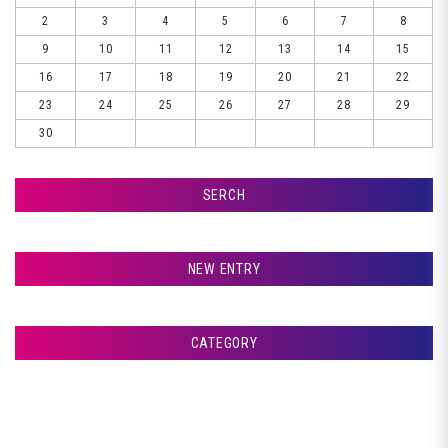
2
3
4
5
6
7
8
9
10
11
12
13
14
15
16
17
18
19
20
21
22
23
24
25
26
27
28
29
30
SERCH
検索
NEW ENTRY
☆☆☆ おはようございます ☆☆☆
CATEGORY
室蘭市Ｇ様ランクル、錆取りです♪
アフタージャパンからのお知らせ
札幌市Ｔ様ランクル、コーティングです♪
整備・交換作業
札幌市Ｔ様ランクル、磨きです♪