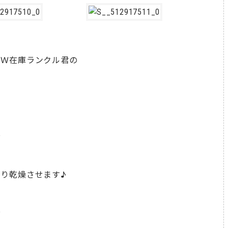
ＥＷ在庫ランクル君の
☆
り乾燥させます♪
☆