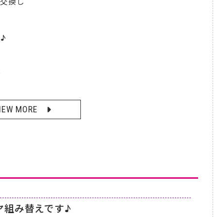
を交換し
♪
☆
IEW MORE
ヤ組み替えです♪