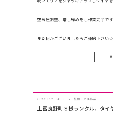
続いてリアをジャッキアップしタイヤ
空気圧調整、増し締めをし作業完了です
また何かございましたらご連絡下さい
V
2025/11/02
CATEGORY：整備・交換作業
上富良野町Ｓ様ランクル、タイ