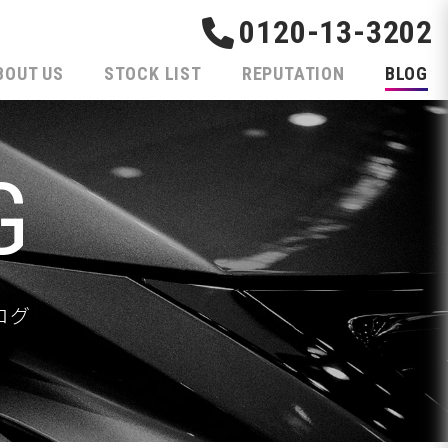
0120-13-3202
BOUT US
STOCK LIST
REPUTATION
BLOG
G
ログ