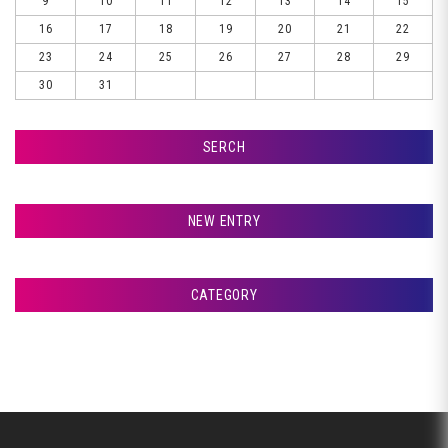
9
10
11
12
13
14
15
16
17
18
19
20
21
22
23
24
25
26
27
28
29
30
31
SERCH
検索
NEW ENTRY
室蘭市Ｇ様ランクル、サフェーサー塗装です♪
CATEGORY
室蘭市Ｇ様ランクル、パテ入れです♪
アフタージャパンからのお知らせ
室蘭市Ｇ様ランクル、クリア塗装です♪
整備・交換作業
室蘭市Ｇ様ランクル、裏面塗装です♪
美装
室蘭市Ｇ様ランクル、錆取り完了です♪