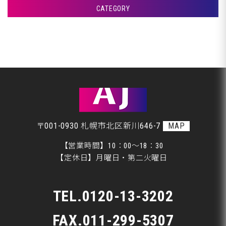
CATEGORY
札幌市Ｗ様、エンジンオイル交換です♪
アフタージャパンからのお知らせ
室蘭市Ｇ様ランクル、封印取り付けです♪
整備・交換作業
札幌市Ｗ様、ピットＩＮです♪
美装
札幌市Ｈ様、ピットＩＮです♪
板金
〒001-0930 札幌市北区新川646-7
MAP
【営業時間】10：00～18：30
【定休日】月曜日・第二火曜日
TEL.
0120-13-3202
FAX.011-299-5307