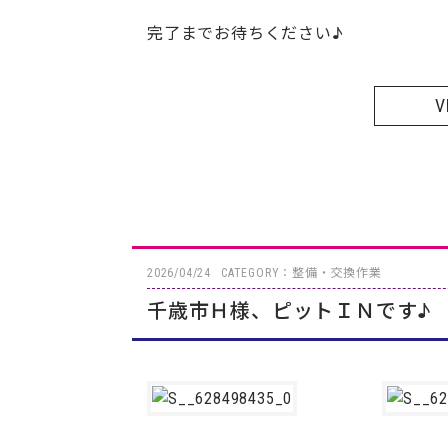
完了までお待ちください♪
V
2026/04/24
CATEGORY：整備・交換作業
千歳市Ｈ様、ピットＩＮです♪