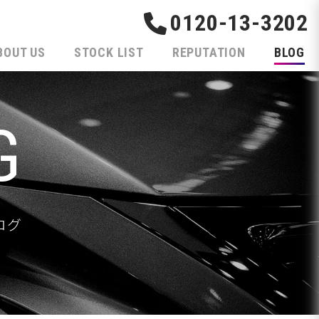
0120-13-3202
BOUT US
STOCK LIST
REPUTATION
BLOG
G
ログ