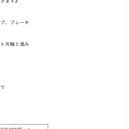
きます♪
ップ、ブレーキ
イト光軸と進み
ので