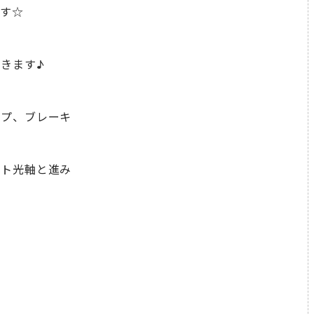
ます☆
きます♪
ップ、ブレーキ
イト光軸と進み