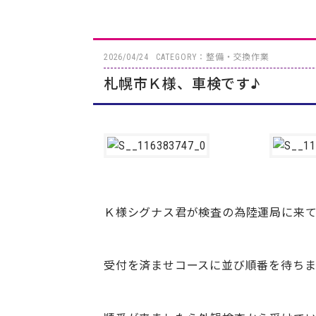
2026/04/24
CATEGORY：整備・交換作業
札幌市Ｋ様、車検です♪
Ｋ様シグナス君が検査の為陸運局に来て
受付を済ませコースに並び順番を待ち