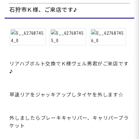
石狩市Ｋ様、ご来店です♪
リアハブボルト交換でＫ様ヴェル男君がご来店です
♪
早速リアをジャッキアップしタイヤを外します☆
外しましたらブレーキキャリパー、キャリパーブラ
ケット