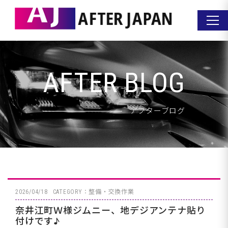
AFTER BLOG
アフターブログ
2026/04/18
CATEGORY：整備・交換作業
奈井江町Ｗ様ジムニー、地デジアンテナ貼り
付けです♪