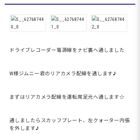
ドライブレコーダー電源線をナビ裏へ通しました
W様ジムニー君のリアカメラ配線を通します♪
まずはリアカメラ配線を運転席足元へ通します☆
通しましたらスカッフプレート、左クォーター内張
を外します♪