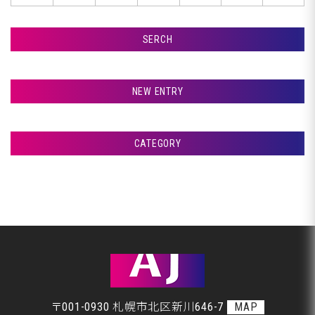
SERCH
検索
NEW ENTRY
室蘭市Ｇ様ランクル、錆取りです♪
CATEGORY
札幌市Ｔ様ランクル、コーティングです♪
アフタージャパンからのお知らせ
札幌市Ｔ様ランクル、磨きです♪
整備・交換作業
札幌市Ｔ様ランクル、美装開始です♪
美装
室蘭市Ｇ様ランクル、作業開始です♪
板金
〒001-0930 札幌市北区新川646-7
MAP