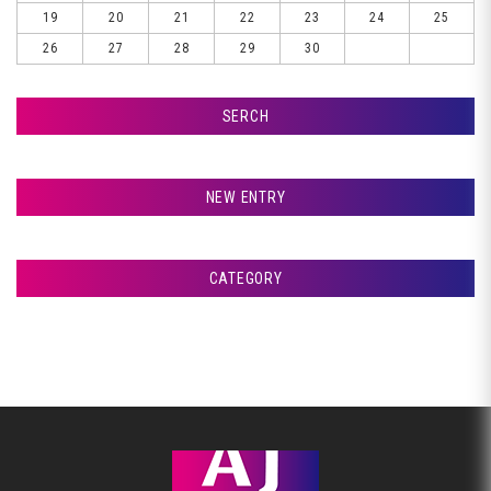
19
20
21
22
23
24
25
26
27
28
29
30
SERCH
検索
NEW ENTRY
室蘭市Ｇ様ランクル、サフェーサー塗装です♪
CATEGORY
室蘭市Ｇ様ランクル、パテ入れです♪
アフタージャパンからのお知らせ
室蘭市Ｇ様ランクル、クリア塗装です♪
整備・交換作業
室蘭市Ｇ様ランクル、裏面塗装です♪
美装
室蘭市Ｇ様ランクル、錆取り完了です♪
板金