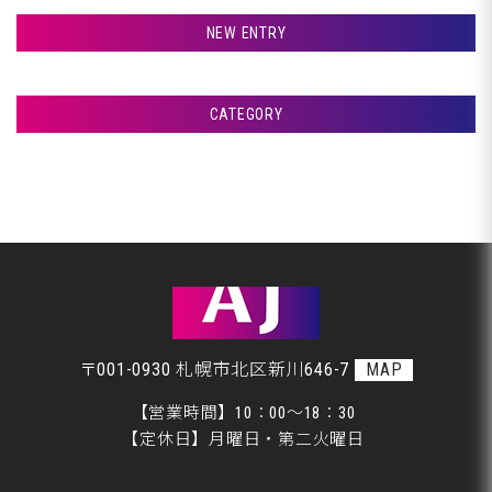
NEW ENTRY
室蘭市Ｇ様ランクル、サフェーサー塗装です♪
CATEGORY
室蘭市Ｇ様ランクル、パテ入れです♪
アフタージャパンからのお知らせ
室蘭市Ｇ様ランクル、クリア塗装です♪
整備・交換作業
室蘭市Ｇ様ランクル、裏面塗装です♪
美装
室蘭市Ｇ様ランクル、錆取り完了です♪
板金
〒001-0930 札幌市北区新川646-7
MAP
【営業時間】10：00～18：30
【定休日】月曜日・第二火曜日