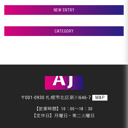
検索
NEW ENTRY
室蘭市Ｇ様ランクル、サフェーサー塗装です♪
CATEGORY
室蘭市Ｇ様ランクル、パテ入れです♪
アフタージャパンからのお知らせ
室蘭市Ｇ様ランクル、クリア塗装です♪
整備・交換作業
室蘭市Ｇ様ランクル、裏面塗装です♪
美装
室蘭市Ｇ様ランクル、錆取り完了です♪
板金
〒001-0930 札幌市北区新川646-7
MAP
【営業時間】10：00～18：30
【定休日】月曜日・第二火曜日