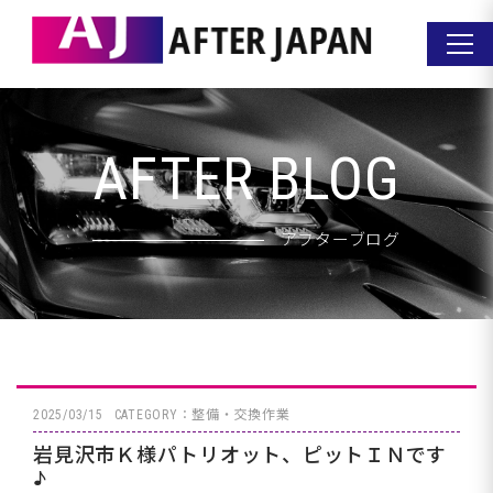
AFTER BLOG
アフターブログ
2025/03/15
CATEGORY：整備・交換作業
岩見沢市Ｋ様パトリオット、ピットＩＮです
♪