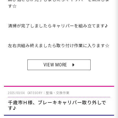
す☆
清掃が完了しましたらキャリパーを組み立てます♪
左右共組み終えましたら取り付け作業に入ります☆
VIEW MORE
2025/03/04
CATEGORY：整備・交換作業
千歳市Ｈ様、ブレーキキャリパー取り外しで
す♪