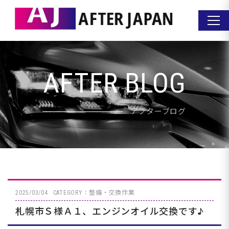
AFTER BLOG
アフターブログ
2025/03/04
CATEGORY：整備・交換作業
札幌市Ｓ様Ａ１、エンジンオイル交換です♪