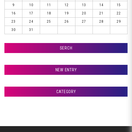
9
10
11
12
13
14
15
16
17
18
19
20
21
22
23
24
25
26
27
28
29
30
31
SERCH
検索
NEW ENTRY
室蘭市Ｇ様ランクル、錆取りです♪
CATEGORY
札幌市Ｔ様ランクル、コーティングです♪
アフタージャパンからのお知らせ
札幌市Ｔ様ランクル、磨きです♪
整備・交換作業
札幌市Ｔ様ランクル、美装開始です♪
美装
室蘭市Ｇ様ランクル、作業開始です♪