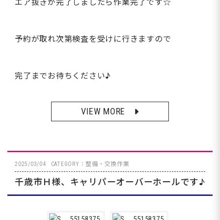
エア抜きが完了しましたら作業完了です☆
予約が取れ次第検査を受けに行きますので
完了までお待ちください♪
VIEW MORE
2025/03/04
CATEGORY：整備・交換作業
千歳市Ｈ様、キャリパーオーバーホールです♪