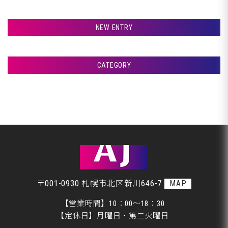
検索
NEW ENTRY
室蘭市Ｇ様ランクル、リア板金完了です♪
CATEGORY
室蘭市Ｇ様ランクル、仕上げ磨き完了です♪
アフタージャパンからのお知らせ
室蘭市Ｇ様ランクル、仕上げ磨き開始です♪
整備・交換作業
札幌市Ｍ様、ご来店です♪
美装
室蘭市Ｇ様ランクル、塗装完了です♪
板金
〒001-0930 札幌市北区新川646-7
MAP
【営業時間】10：00～18：30
【定休日】月曜日・第二火曜日