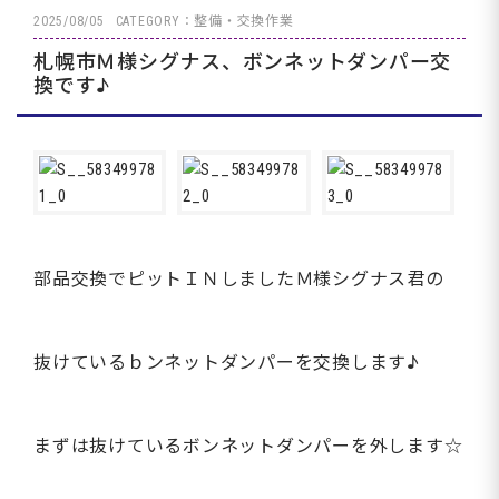
2025/08/05
CATEGORY：整備・交換作業
札幌市Ｍ様シグナス、ボンネットダンパー交
換です♪
部品交換でピットＩＮしましたＭ様シグナス君の
抜けているｂンネットダンパーを交換します♪
まずは抜けているボンネットダンパーを外します☆