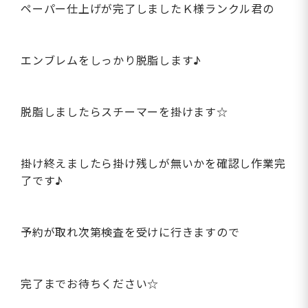
ペーパー仕上げが完了しましたＫ様ランクル君の
エンブレムをしっかり脱脂します♪
脱脂しましたらスチーマーを掛けます☆
掛け終えましたら掛け残しが無いかを確認し作業完
了です♪
予約が取れ次第検査を受けに行きますので
完了までお待ちください☆