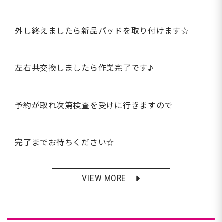
外し終えましたら新品パッドを取り付けます☆
左右共交換しましたら作業完了です♪
予約が取れ次第検査を受けに行きますので
完了までお待ちください☆
VIEW MORE