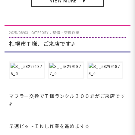
VIEW MORE
2025/08/03
CATEGORY：整備・交換作業
札幌市Ｔ様、ご来店です♪
マフラー交換でＴ様ランクル３００君がご来店です
♪
早速ピットＩＮし作業を進めます☆