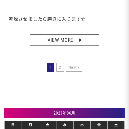
乾燥させましたら磨きに入ります☆
VIEW MORE
1
2
Next »
2023年06月
日
月
火
水
木
金
土