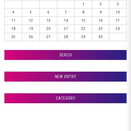
1
2
3
4
5
6
7
8
9
10
11
12
13
14
15
16
17
18
19
20
21
22
23
24
25
26
27
28
29
30
SERCH
検索
NEW ENTRY
室蘭市Ｇ様ランクル、錆取りです♪
CATEGORY
札幌市Ｔ様ランクル、コーティングです♪
アフタージャパンからのお知らせ
札幌市Ｔ様ランクル、磨きです♪
整備・交換作業
札幌市Ｔ様ランクル、美装開始です♪