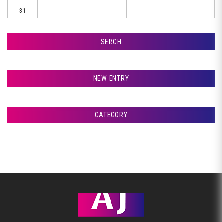
31
SERCH
検索
NEW ENTRY
☆☆☆ おはようございます ☆☆☆
CATEGORY
千歳市Ｋ様、車検です♪
アフタージャパンからのお知らせ
札幌市Ｗ様、エンジンオイル交換です♪
整備・交換作業
室蘭市Ｇ様ランクル、封印取り付けです♪
美装
札幌市Ｗ様、ピットＩＮです♪
板金