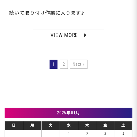
続いて取り付け作業に入ります♪
VIEW MORE
1
2
Next »
2025年01月
日
月
火
水
木
金
土
1
2
3
4