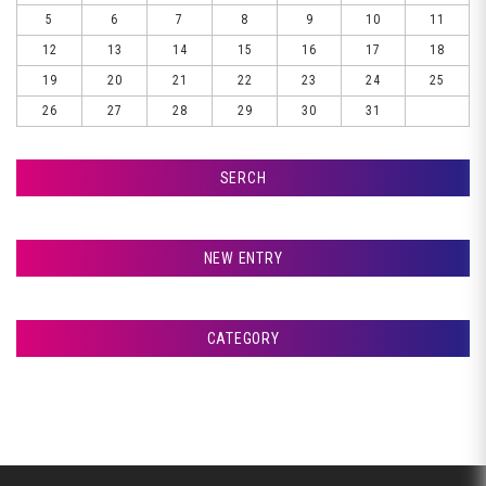
5
6
7
8
9
10
11
12
13
14
15
16
17
18
19
20
21
22
23
24
25
26
27
28
29
30
31
SERCH
検索
NEW ENTRY
室蘭市Ｇ様ランクル、錆取りです♪
CATEGORY
札幌市Ｔ様ランクル、コーティングです♪
アフタージャパンからのお知らせ
札幌市Ｔ様ランクル、磨きです♪
整備・交換作業
札幌市Ｔ様ランクル、美装開始です♪
美装
室蘭市Ｇ様ランクル、作業開始です♪