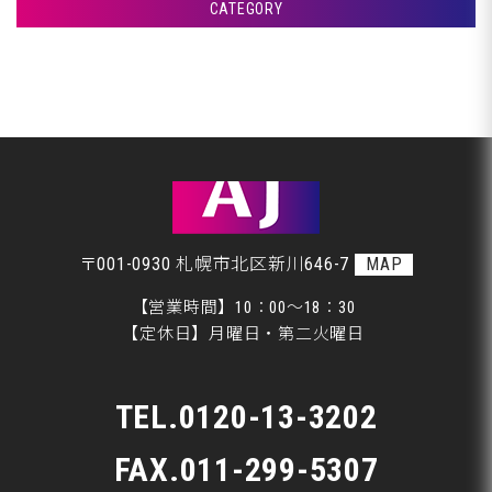
CATEGORY
室蘭市Ｇ様ランクル、パテ入れです♪
アフタージャパンからのお知らせ
室蘭市Ｇ様ランクル、クリア塗装です♪
整備・交換作業
室蘭市Ｇ様ランクル、裏面塗装です♪
美装
室蘭市Ｇ様ランクル、錆取り完了です♪
板金
〒001-0930 札幌市北区新川646-7
MAP
【営業時間】10：00～18：30
【定休日】月曜日・第二火曜日
TEL.
0120-13-3202
FAX.011-299-5307