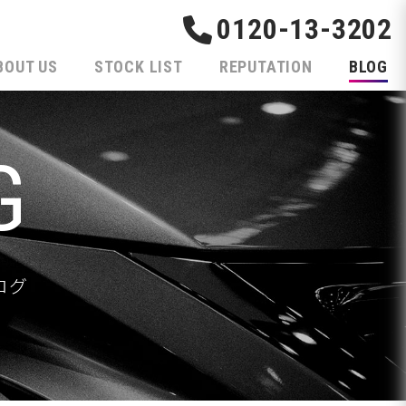
0120-13-3202
BOUT US
STOCK LIST
REPUTATION
BLOG
G
ログ