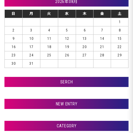
2026年08月
日
月
火
水
木
金
土
1
2
3
4
5
6
7
8
9
10
11
12
13
14
15
16
17
18
19
20
21
22
23
24
25
26
27
28
29
30
31
SERCH
検索
NEW ENTRY
室蘭市Ｇ様ランクル、錆取りです♪
CATEGORY
札幌市Ｔ様ランクル、コーティングです♪