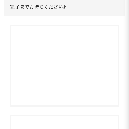
完了までお待ちください♪