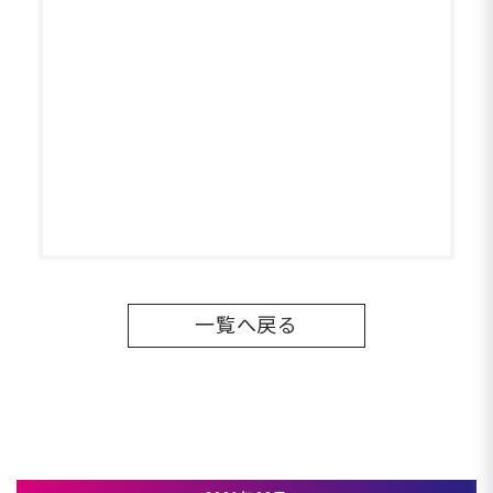
一覧へ戻る