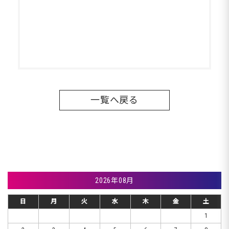
一覧へ戻る
2026年08月
日
月
火
水
木
金
土
1