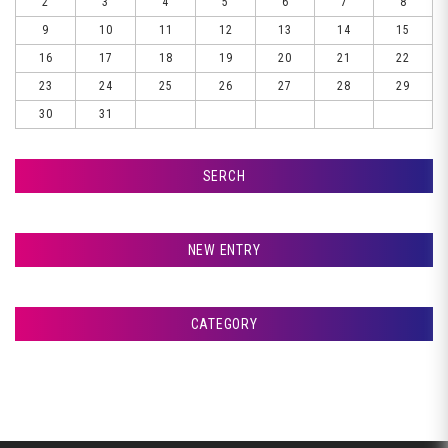
2
3
4
5
6
7
8
9
10
11
12
13
14
15
16
17
18
19
20
21
22
23
24
25
26
27
28
29
30
31
SERCH
検索
NEW ENTRY
室蘭市Ｇ様ランクル、サフェーサー塗装です♪
CATEGORY
室蘭市Ｇ様ランクル、パテ入れです♪
アフタージャパンからのお知らせ
室蘭市Ｇ様ランクル、クリア塗装です♪
整備・交換作業
室蘭市Ｇ様ランクル、裏面塗装です♪
美装
室蘭市Ｇ様ランクル、錆取り完了です♪