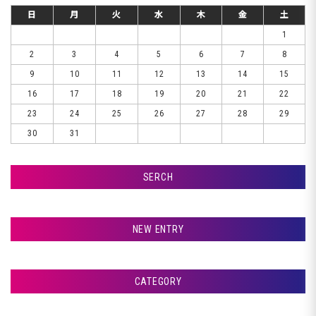
日
月
火
水
木
金
土
1
2
3
4
5
6
7
8
9
10
11
12
13
14
15
16
17
18
19
20
21
22
23
24
25
26
27
28
29
30
31
SERCH
検索
NEW ENTRY
千歳市Ｋ様、車検です♪
CATEGORY
札幌市Ｗ様、エンジンオイル交換です♪
アフタージャパンからのお知らせ
室蘭市Ｇ様ランクル、封印取り付けです♪