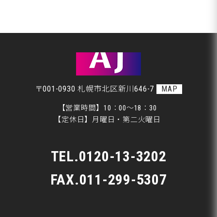
整備・交換作業
札幌市Ｗ様、ピットＩＮです♪
美装
札幌市Ｈ様、ピットＩＮです♪
板金
〒001-0930 札幌市北区新川646-7
MAP
【営業時間】10：00～18：30
【定休日】月曜日・第二火曜日
TEL.
0120-13-3202
FAX.011-299-5307