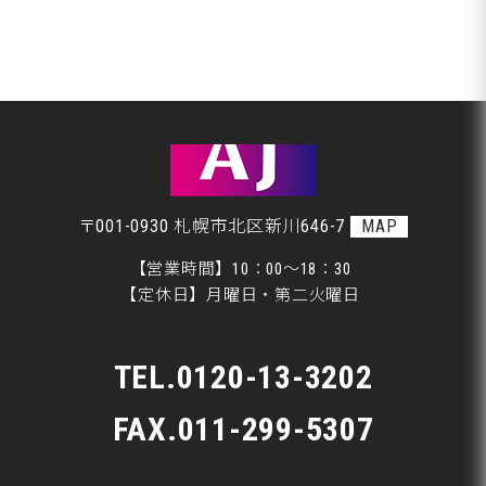
アフタージャパンからのお知らせ
札幌市Ｔ様ランクル、磨きです♪
整備・交換作業
札幌市Ｔ様ランクル、美装開始です♪
美装
室蘭市Ｇ様ランクル、作業開始です♪
板金
〒001-0930 札幌市北区新川646-7
MAP
【営業時間】10：00～18：30
【定休日】月曜日・第二火曜日
TEL.
0120-13-3202
FAX.011-299-5307