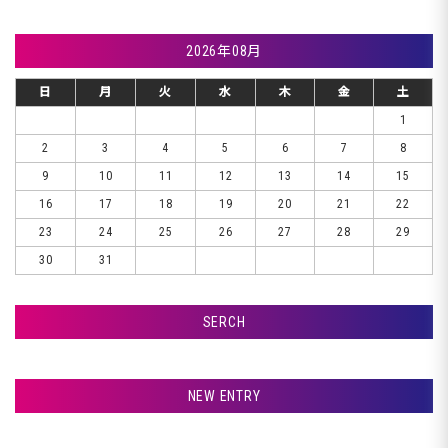
2026年08月
日
月
火
水
木
金
土
1
2
3
4
5
6
7
8
9
10
11
12
13
14
15
16
17
18
19
20
21
22
23
24
25
26
27
28
29
30
31
SERCH
検索
NEW ENTRY
☆☆☆ お盆休暇入ります ☆☆☆