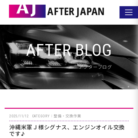
AFTER BLOG
アフターブログ
2025/11/12
CATEGORY：整備・交換作業
沖縄米軍Ｊ様シグナス、エンジンオイル交換
です♪