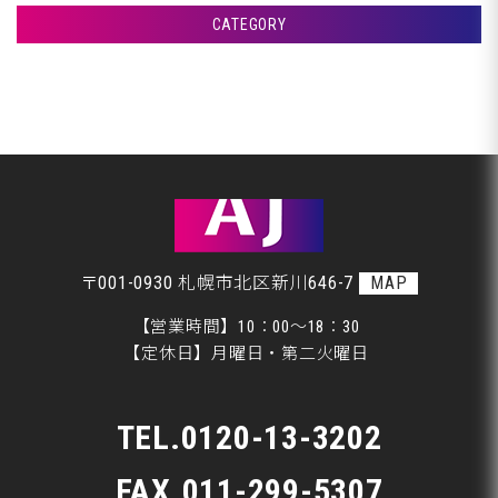
CATEGORY
室蘭市Ｇ様ランクル、リア板金完了です♪
アフタージャパンからのお知らせ
室蘭市Ｇ様ランクル、仕上げ磨き完了です♪
整備・交換作業
室蘭市Ｇ様ランクル、仕上げ磨き開始です♪
美装
札幌市Ｍ様、ご来店です♪
板金
〒001-0930 札幌市北区新川646-7
MAP
【営業時間】10：00～18：30
【定休日】月曜日・第二火曜日
TEL.
0120-13-3202
FAX.011-299-5307