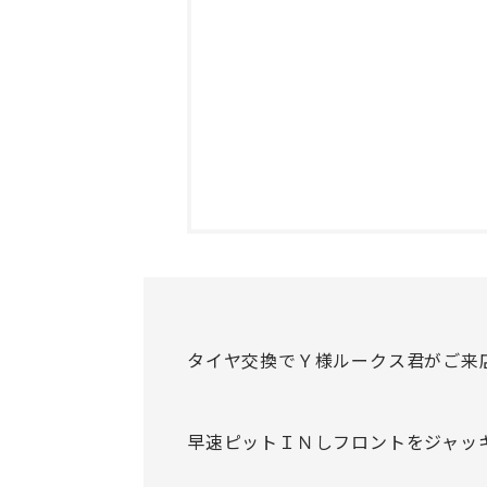
タイヤ交換でＹ様ルークス君がご来
早速ピットＩＮしフロントをジャッ