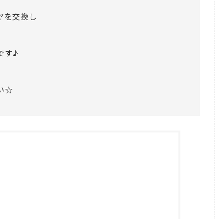
ヤを交換し
です♪
い☆