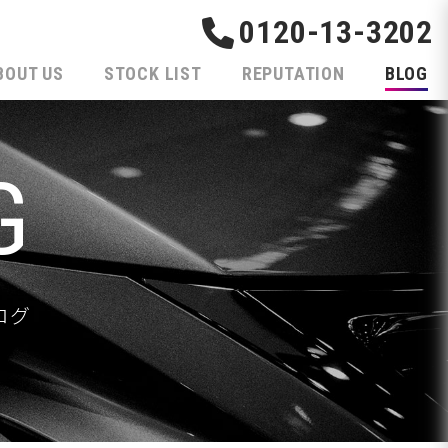
0120-13-3202
BOUT US
STOCK LIST
REPUTATION
BLOG
G
ログ