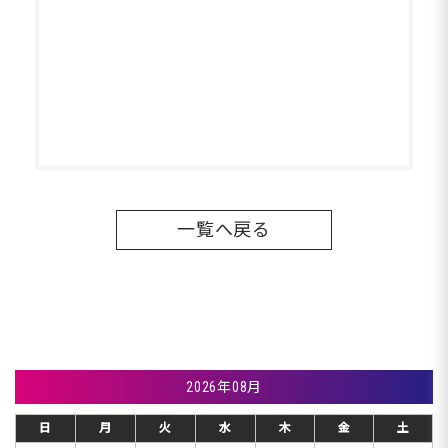
一覧へ戻る
2026年08月
日
月
火
水
木
金
土