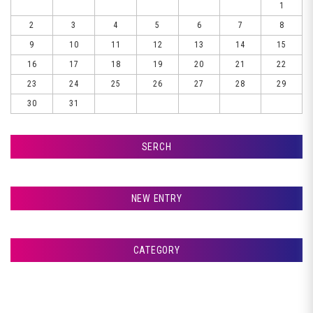
1
2
3
4
5
6
7
8
9
10
11
12
13
14
15
16
17
18
19
20
21
22
23
24
25
26
27
28
29
30
31
SERCH
検索
NEW ENTRY
☆☆☆ お盆休暇入ります ☆☆☆
CATEGORY
室蘭市Ｇ様ランクル、リア板金完了です♪
アフタージャパンからのお知らせ
室蘭市Ｇ様ランクル、仕上げ磨き完了です♪
整備・交換作業
室蘭市Ｇ様ランクル、仕上げ磨き開始です♪