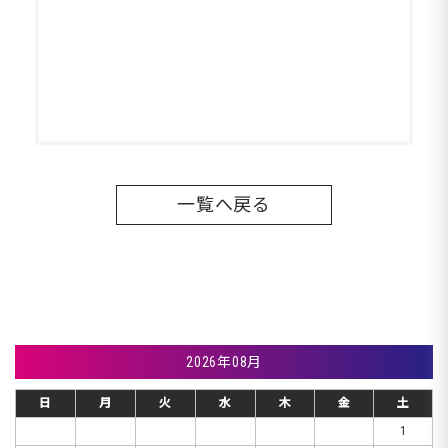
一覧へ戻る
2026年08月
日
月
火
水
木
金
土
1