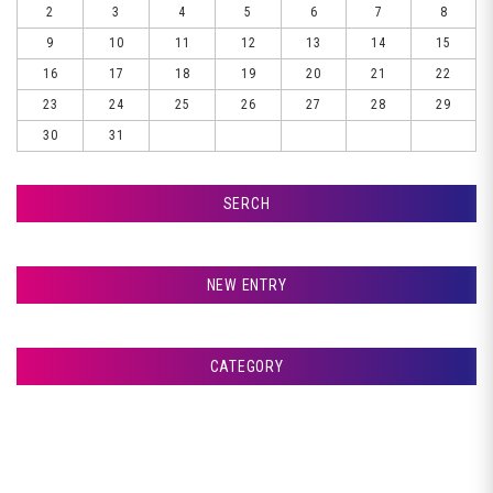
2
3
4
5
6
7
8
9
10
11
12
13
14
15
16
17
18
19
20
21
22
23
24
25
26
27
28
29
30
31
SERCH
検索
NEW ENTRY
室蘭市Ｇ様ランクル、サフェーサー塗装です♪
CATEGORY
室蘭市Ｇ様ランクル、パテ入れです♪
アフタージャパンからのお知らせ
室蘭市Ｇ様ランクル、クリア塗装です♪
整備・交換作業
室蘭市Ｇ様ランクル、裏面塗装です♪