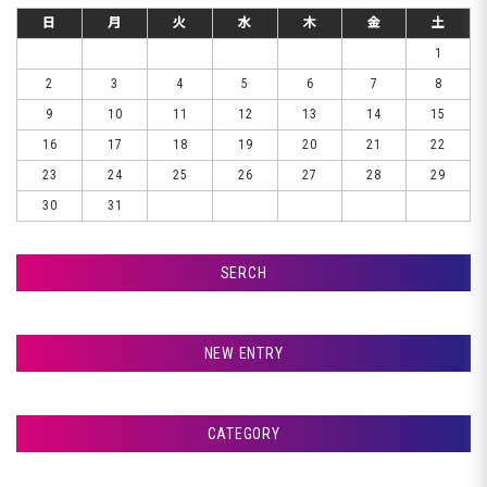
日
月
火
水
木
金
土
1
2
3
4
5
6
7
8
9
10
11
12
13
14
15
16
17
18
19
20
21
22
23
24
25
26
27
28
29
30
31
SERCH
検索
NEW ENTRY
☆☆☆ おはようございます ☆☆☆
CATEGORY
室蘭市Ｇ様ランクル、錆取りです♪
アフタージャパンからのお知らせ
札幌市Ｔ様ランクル、コーティングです♪