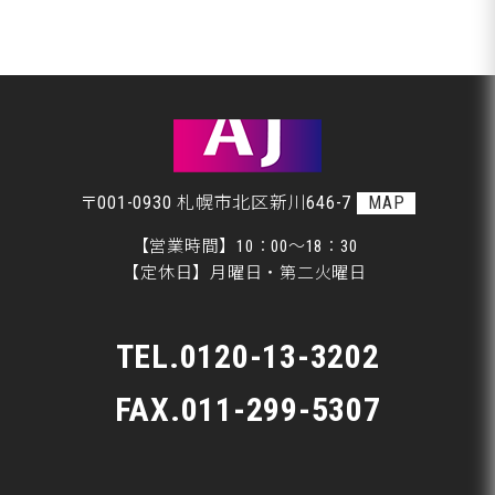
整備・交換作業
札幌市Ｔ様ランクル、磨きです♪
美装
札幌市Ｔ様ランクル、美装開始です♪
板金
〒001-0930 札幌市北区新川646-7
MAP
【営業時間】10：00～18：30
【定休日】月曜日・第二火曜日
TEL.
0120-13-3202
FAX.011-299-5307