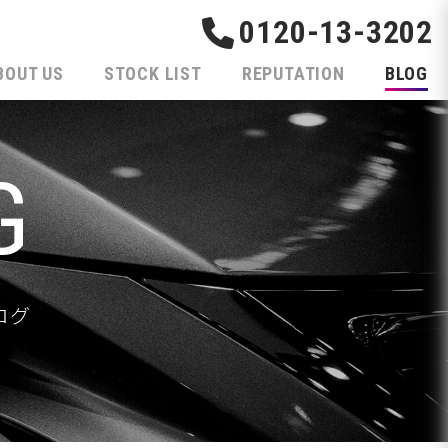
0120-13-3202
BOUT US
STOCK LIST
REPUTATION
BLOG
G
ログ