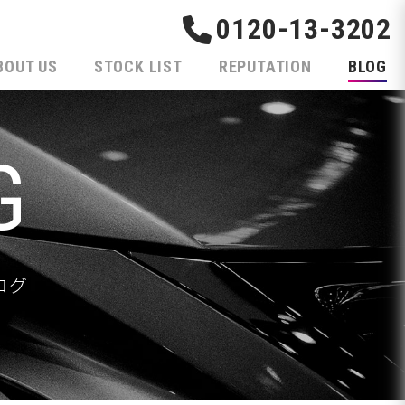
0120-13-3202
BOUT US
STOCK LIST
REPUTATION
BLOG
G
ログ