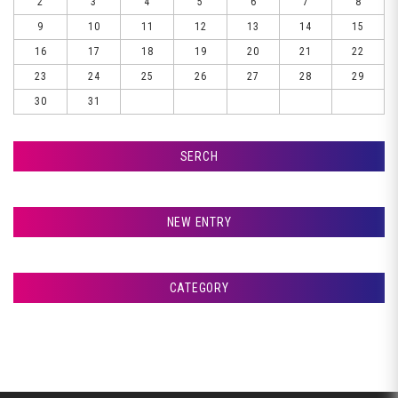
2
3
4
5
6
7
8
9
10
11
12
13
14
15
16
17
18
19
20
21
22
23
24
25
26
27
28
29
30
31
SERCH
検索
NEW ENTRY
室蘭市Ｇ様ランクル、錆取りです♪
CATEGORY
札幌市Ｔ様ランクル、コーティングです♪
アフタージャパンからのお知らせ
札幌市Ｔ様ランクル、磨きです♪
整備・交換作業
札幌市Ｔ様ランクル、美装開始です♪
美装
室蘭市Ｇ様ランクル、作業開始です♪