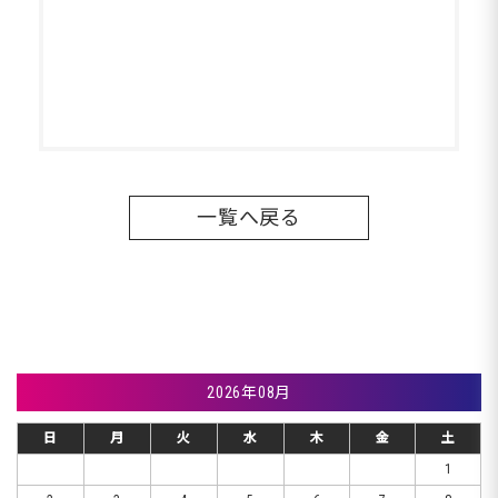
一覧へ戻る
2026年08月
日
月
火
水
木
金
土
1