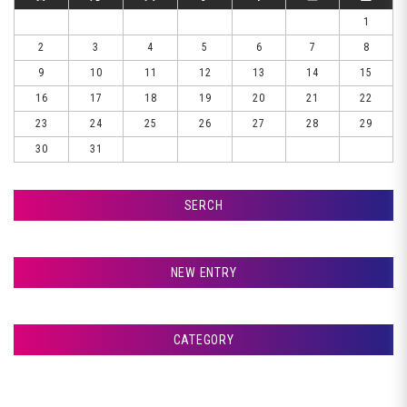
1
2
3
4
5
6
7
8
9
10
11
12
13
14
15
16
17
18
19
20
21
22
23
24
25
26
27
28
29
30
31
SERCH
検索
NEW ENTRY
☆☆☆ おはようございます ☆☆☆
CATEGORY
室蘭市Ｇ様ランクル、サフェーサー塗装です♪
アフタージャパンからのお知らせ
室蘭市Ｇ様ランクル、パテ入れです♪