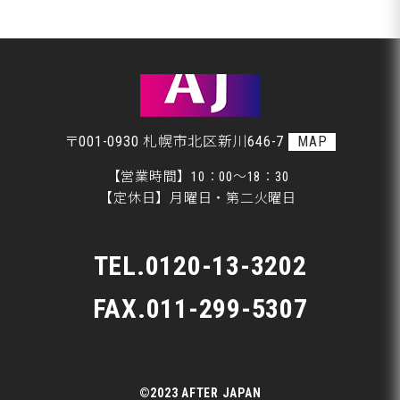
整備・交換作業
室蘭市Ｇ様ランクル、クリア塗装です♪
美装
室蘭市Ｇ様ランクル、裏面塗装です♪
板金
〒001-0930 札幌市北区新川646-7
MAP
【営業時間】10：00～18：30
【定休日】月曜日・第二火曜日
TEL.
0120-13-3202
FAX.011-299-5307
©2023 AFTER JAPAN