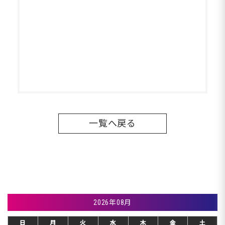
一覧へ戻る
2026年08月
日
月
火
水
木
金
土