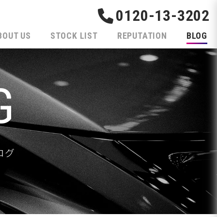
0120-13-3202
BOUT US
STOCK LIST
REPUTATION
BLOG
G
ログ