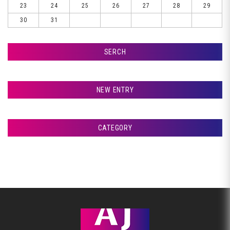
23
24
25
26
27
28
29
30
31
SERCH
検索
NEW ENTRY
千歳市Ｋ様、車検です♪
CATEGORY
札幌市Ｗ様、エンジンオイル交換です♪
アフタージャパンからのお知らせ
室蘭市Ｇ様ランクル、封印取り付けです♪
整備・交換作業
札幌市Ｗ様、ピットＩＮです♪
美装
札幌市Ｈ様、ピットＩＮです♪
板金